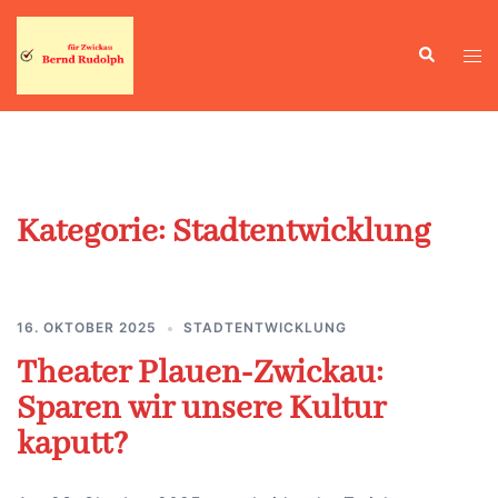
Zum
Inhalt
Suche
Men
springen
ums
Kategorie:
Stadtentwicklung
16. OKTOBER 2025
STADTENTWICKLUNG
Theater Plauen-Zwickau:
Sparen wir unsere Kultur
kaputt?