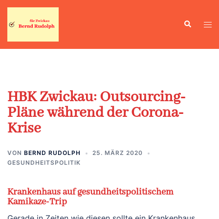
Zum
Inhalt
Suche
Men
springen
ums
HBK Zwickau: Outsourcing-
Pläne während der Corona-
Krise
VON
BERND RUDOLPH
25. MÄRZ 2020
GESUNDHEITSPOLITIK
Krankenhaus auf gesundheitspolitischem
Kamikaze-Trip
Gerade in Zeiten wie diesen sollte ein Krankenhaus,